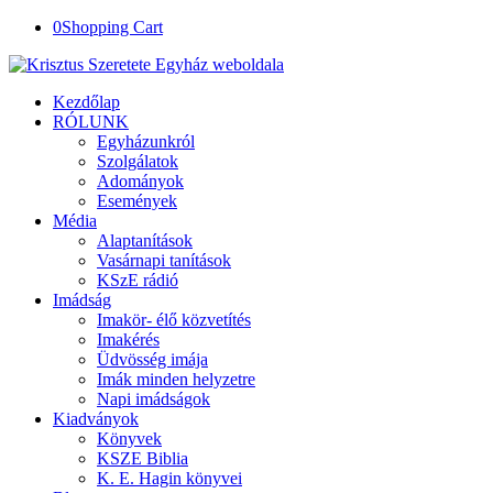
0
Shopping Cart
Kezdőlap
RÓLUNK
Egyházunkról
Szolgálatok
Adományok
Események
Média
Alaptanítások
Vasárnapi tanítások
KSzE rádió
Imádság
Imakör- élő közvetítés
Imakérés
Üdvösség imája
Imák minden helyzetre
Napi imádságok
Kiadványok
Könyvek
KSZE Biblia
K. E. Hagin könyvei