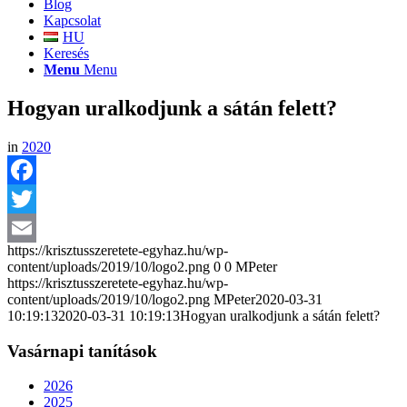
Blog
Kapcsolat
HU
Keresés
Menu
Menu
Hogyan uralkodjunk a sátán felett?
in
2020
Facebook
Twitter
https://krisztusszeretete-egyhaz.hu/wp-
Email
content/uploads/2019/10/logo2.png
0
0
MPeter
https://krisztusszeretete-egyhaz.hu/wp-
content/uploads/2019/10/logo2.png
MPeter
2020-03-31
10:19:13
2020-03-31 10:19:13
Hogyan uralkodjunk a sátán felett?
Vasárnapi tanítások
2026
2025