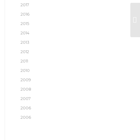
2017
2016
A 
2015
2014
2013
2012
2011
2010
2009
2008
2007
2006
2006