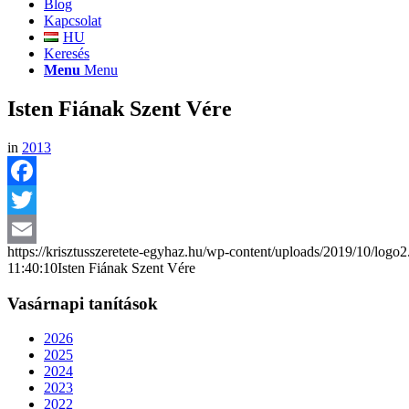
Blog
Kapcsolat
HU
Keresés
Menu
Menu
Isten Fiának Szent Vére
in
2013
Facebook
Twitter
https://krisztusszeretete-egyhaz.hu/wp-content/uploads/2019/10/logo
Email
11:40:10
Isten Fiának Szent Vére
Vasárnapi tanítások
2026
2025
2024
2023
2022