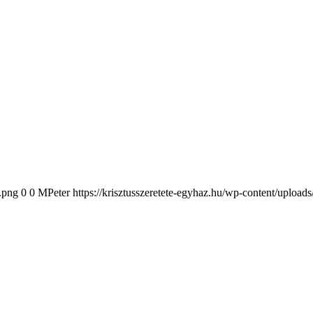
2.png
0
0
MPeter
https://krisztusszeretete-egyhaz.hu/wp-content/upload