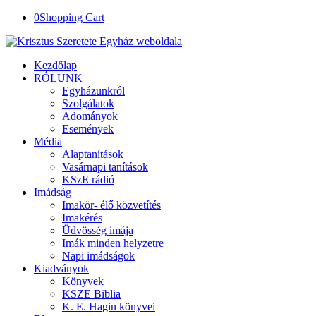
0
Shopping Cart
Kezdőlap
RÓLUNK
Egyházunkról
Szolgálatok
Adományok
Események
Média
Alaptanítások
Vasárnapi tanítások
KSzE rádió
Imádság
Imakör- élő közvetítés
Imakérés
Üdvösség imája
Imák minden helyzetre
Napi imádságok
Kiadványok
Könyvek
KSZE Biblia
K. E. Hagin könyvei