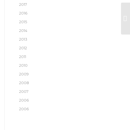
2017
2016
Ha
2015
2014
2013
2012
2011
2010
2009
2008
2007
2006
2006