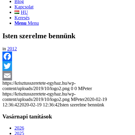
Blog
Kapcsolat
HU
Keresés
Menu
Menu
Isten szerelme bennünk
in
2012
Facebook
Twitter
https://krisztusszeretete-egyhaz.hu/wp-
Email
content/uploads/2019/10/logo2.png
0
0
MPeter
https://krisztusszeretete-egyhaz.hu/wp-
content/uploads/2019/10/logo2.png
MPeter
2020-02-19
12:36:42
2020-02-19 12:36:42
Isten szerelme bennünk
Vasárnapi tanítások
2026
2025