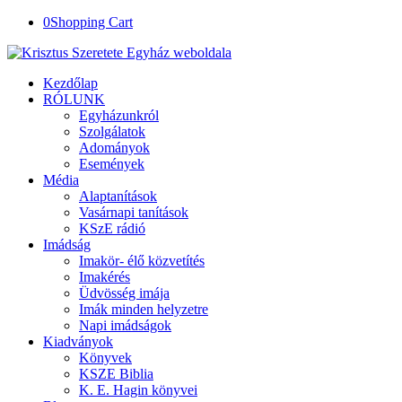
0
Shopping Cart
Kezdőlap
RÓLUNK
Egyházunkról
Szolgálatok
Adományok
Események
Média
Alaptanítások
Vasárnapi tanítások
KSzE rádió
Imádság
Imakör- élő közvetítés
Imakérés
Üdvösség imája
Imák minden helyzetre
Napi imádságok
Kiadványok
Könyvek
KSZE Biblia
K. E. Hagin könyvei