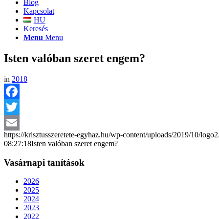
Blog
Kapcsolat
HU
Keresés
Menu
Menu
Isten valóban szeret engem?
in
2018
Facebook
Twitter
https://krisztusszeretete-egyhaz.hu/wp-content/uploads/2019/10/logo
Email
08:27:18
Isten valóban szeret engem?
Vasárnapi tanítások
2026
2025
2024
2023
2022