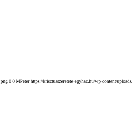
2.png
0
0
MPeter
https://krisztusszeretete-egyhaz.hu/wp-content/upload