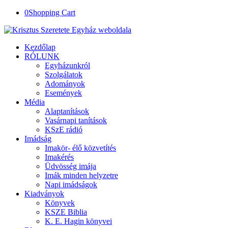
0
Shopping Cart
Kezdőlap
RÓLUNK
Egyházunkról
Szolgálatok
Adományok
Események
Média
Alaptanítások
Vasárnapi tanítások
KSzE rádió
Imádság
Imakör- élő közvetítés
Imakérés
Üdvösség imája
Imák minden helyzetre
Napi imádságok
Kiadványok
Könyvek
KSZE Biblia
K. E. Hagin könyvei