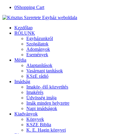
0
Shopping Cart
Kezdőlap
RÓLUNK
Egyházunkról
Szolgálatok
Adományok
Események
Média
Alaptanítások
Vasárnapi tanítások
KSzE rádió
Imádság
Imakör- élő közvetítés
Imakérés
Üdvösség imája
Imák minden helyzetre
Napi imádságok
Kiadványok
Könyvek
KSZE Biblia
K. E. Hagin könyvei