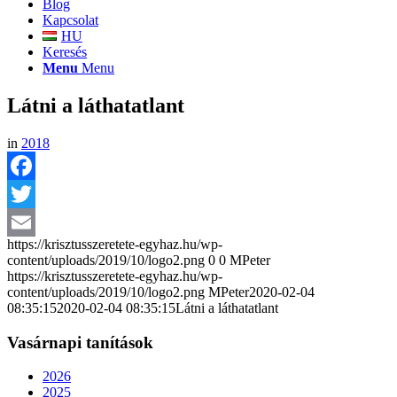
Blog
Kapcsolat
HU
Keresés
Menu
Menu
Látni a láthatatlant
in
2018
Facebook
Twitter
https://krisztusszeretete-egyhaz.hu/wp-
Email
content/uploads/2019/10/logo2.png
0
0
MPeter
https://krisztusszeretete-egyhaz.hu/wp-
content/uploads/2019/10/logo2.png
MPeter
2020-02-04
08:35:15
2020-02-04 08:35:15
Látni a láthatatlant
Vasárnapi tanítások
2026
2025