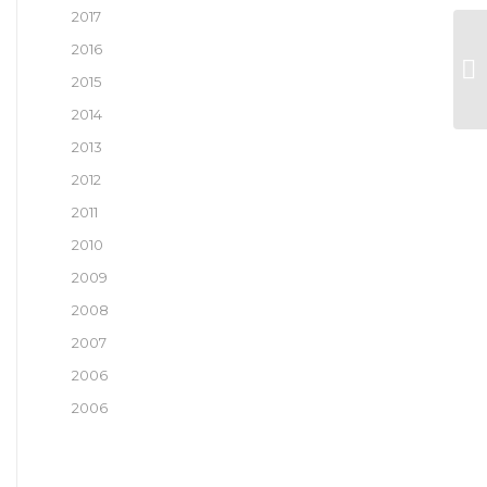
2017
2016
A 
2015
2014
2013
2012
2011
2010
2009
2008
2007
2006
2006