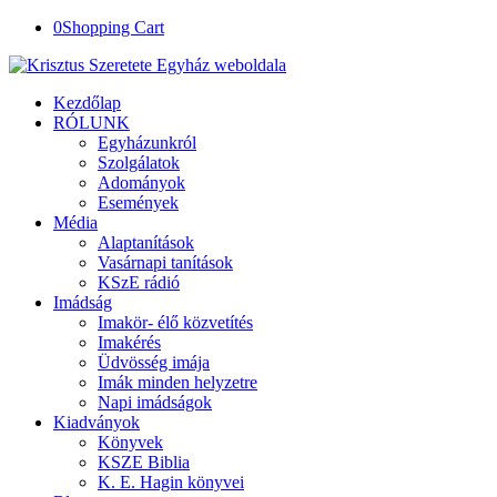
0
Shopping Cart
Kezdőlap
RÓLUNK
Egyházunkról
Szolgálatok
Adományok
Események
Média
Alaptanítások
Vasárnapi tanítások
KSzE rádió
Imádság
Imakör- élő közvetítés
Imakérés
Üdvösség imája
Imák minden helyzetre
Napi imádságok
Kiadványok
Könyvek
KSZE Biblia
K. E. Hagin könyvei