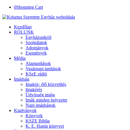
0
Shopping Cart
Kezdőlap
RÓLUNK
Egyházunkról
Szolgálatok
Adományok
Események
Média
Alaptanítások
Vasárnapi tanítások
KSzE rádió
Imádság
Imakör- élő közvetítés
Imakérés
Üdvösség imája
Imák minden helyzetre
Napi imádságok
Kiadványok
Könyvek
KSZE Biblia
K. E. Hagin könyvei