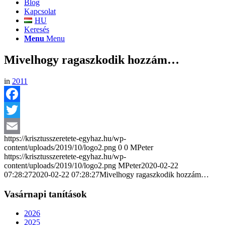
Blog
Kapcsolat
HU
Keresés
Menu
Menu
Mivelhogy ragaszkodik hozzám…
in
2011
Facebook
Twitter
https://krisztusszeretete-egyhaz.hu/wp-
Email
content/uploads/2019/10/logo2.png
0
0
MPeter
https://krisztusszeretete-egyhaz.hu/wp-
content/uploads/2019/10/logo2.png
MPeter
2020-02-22
07:28:27
2020-02-22 07:28:27
Mivelhogy ragaszkodik hozzám…
Vasárnapi tanítások
2026
2025