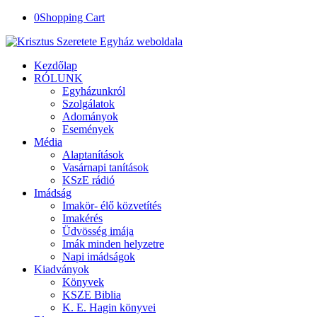
0
Shopping Cart
Kezdőlap
RÓLUNK
Egyházunkról
Szolgálatok
Adományok
Események
Média
Alaptanítások
Vasárnapi tanítások
KSzE rádió
Imádság
Imakör- élő közvetítés
Imakérés
Üdvösség imája
Imák minden helyzetre
Napi imádságok
Kiadványok
Könyvek
KSZE Biblia
K. E. Hagin könyvei