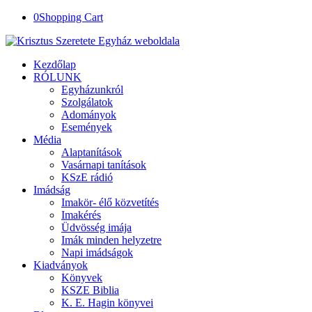
0
Shopping Cart
Kezdőlap
RÓLUNK
Egyházunkról
Szolgálatok
Adományok
Események
Média
Alaptanítások
Vasárnapi tanítások
KSzE rádió
Imádság
Imakör- élő közvetítés
Imakérés
Üdvösség imája
Imák minden helyzetre
Napi imádságok
Kiadványok
Könyvek
KSZE Biblia
K. E. Hagin könyvei