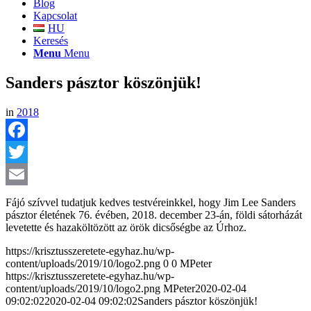
Blog
Kapcsolat
HU
Keresés
Menu
Menu
Sanders pásztor köszönjük!
in
2018
Facebook
Twitter
Email
Fájó szívvel tudatjuk kedves testvéreinkkel, hogy Jim Lee Sanders
pásztor életének 76. évében, 2018. december 23-án, földi sátorházát
levetette és hazaköltözött az örök dicsőségbe az Úrhoz.
https://krisztusszeretete-egyhaz.hu/wp-
content/uploads/2019/10/logo2.png
0
0
MPeter
https://krisztusszeretete-egyhaz.hu/wp-
content/uploads/2019/10/logo2.png
MPeter
2020-02-04
09:02:02
2020-02-04 09:02:02
Sanders pásztor köszönjük!