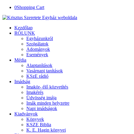
0
Shopping Cart
Kezdőlap
RÓLUNK
Egyházunkról
Szolgálatok
Adományok
Események
Média
Alaptanítások
Vasárnapi tanítások
KSzE rádió
Imádság
Imakör- élő közvetítés
Imakérés
Üdvösség imája
Imák minden helyzetre
Napi imádságok
Kiadványok
Könyvek
KSZE Biblia
K. E. Hagin könyvei