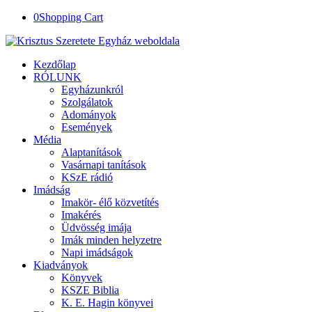
0
Shopping Cart
Kezdőlap
RÓLUNK
Egyházunkról
Szolgálatok
Adományok
Események
Média
Alaptanítások
Vasárnapi tanítások
KSzE rádió
Imádság
Imakör- élő közvetítés
Imakérés
Üdvösség imája
Imák minden helyzetre
Napi imádságok
Kiadványok
Könyvek
KSZE Biblia
K. E. Hagin könyvei