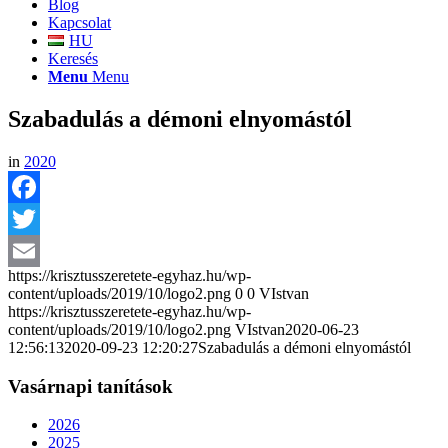
Blog
Kapcsolat
HU
Keresés
Menu
Menu
Szabadulás a démoni elnyomástól
in
2020
Facebook
Twitter
https://krisztusszeretete-egyhaz.hu/wp-
Email
content/uploads/2019/10/logo2.png
0
0
VIstvan
https://krisztusszeretete-egyhaz.hu/wp-
content/uploads/2019/10/logo2.png
VIstvan
2020-06-23
12:56:13
2020-09-23 12:20:27
Szabadulás a démoni elnyomástól
Vasárnapi tanítások
2026
2025