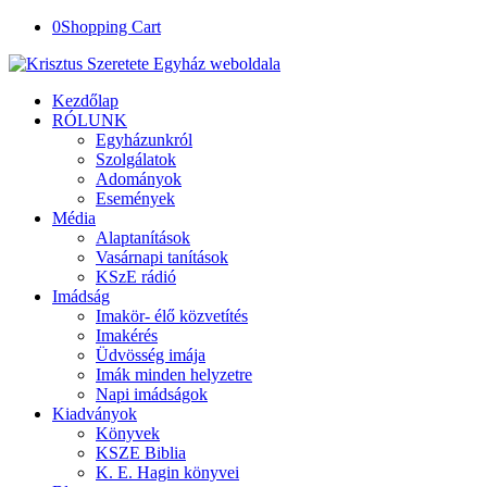
0
Shopping Cart
Kezdőlap
RÓLUNK
Egyházunkról
Szolgálatok
Adományok
Események
Média
Alaptanítások
Vasárnapi tanítások
KSzE rádió
Imádság
Imakör- élő közvetítés
Imakérés
Üdvösség imája
Imák minden helyzetre
Napi imádságok
Kiadványok
Könyvek
KSZE Biblia
K. E. Hagin könyvei