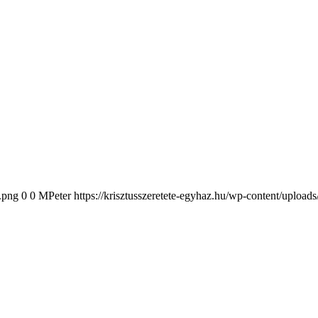
2.png
0
0
MPeter
https://krisztusszeretete-egyhaz.hu/wp-content/upload