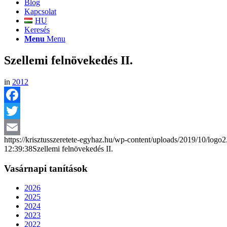
Blog
Kapcsolat
HU
Keresés
Menu
Menu
Szellemi felnövekedés II.
in
2012
Facebook
Twitter
https://krisztusszeretete-egyhaz.hu/wp-content/uploads/2019/10/logo
Email
12:39:38
Szellemi felnövekedés II.
Vasárnapi tanítások
2026
2025
2024
2023
2022