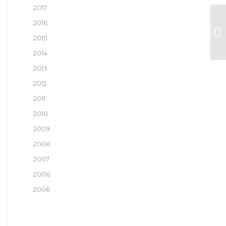
2017
2016
Le
S
2015
2014
2013
2012
2011
2010
2009
2008
2007
2006
2006