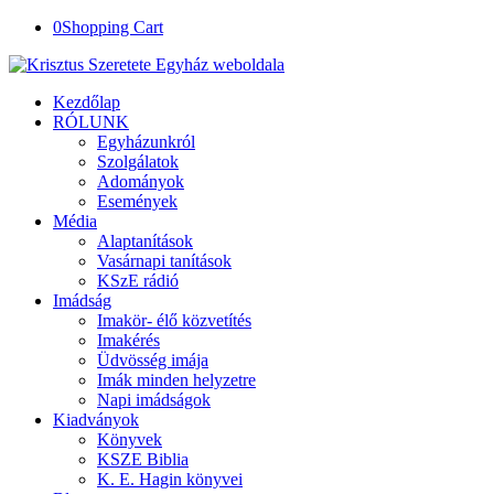
0
Shopping Cart
Kezdőlap
RÓLUNK
Egyházunkról
Szolgálatok
Adományok
Események
Média
Alaptanítások
Vasárnapi tanítások
KSzE rádió
Imádság
Imakör- élő közvetítés
Imakérés
Üdvösség imája
Imák minden helyzetre
Napi imádságok
Kiadványok
Könyvek
KSZE Biblia
K. E. Hagin könyvei