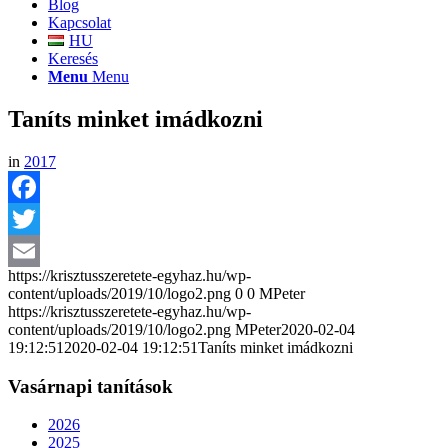
Blog
Kapcsolat
HU
Keresés
Menu
Menu
Taníts minket imádkozni
in
2017
Facebook
Twitter
https://krisztusszeretete-egyhaz.hu/wp-
Email
content/uploads/2019/10/logo2.png
0
0
MPeter
https://krisztusszeretete-egyhaz.hu/wp-
content/uploads/2019/10/logo2.png
MPeter
2020-02-04
19:12:51
2020-02-04 19:12:51
Taníts minket imádkozni
Vasárnapi tanítások
2026
2025