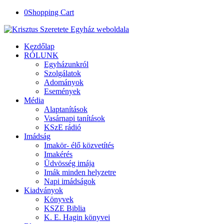
0
Shopping Cart
Kezdőlap
RÓLUNK
Egyházunkról
Szolgálatok
Adományok
Események
Média
Alaptanítások
Vasárnapi tanítások
KSzE rádió
Imádság
Imakör- élő közvetítés
Imakérés
Üdvösség imája
Imák minden helyzetre
Napi imádságok
Kiadványok
Könyvek
KSZE Biblia
K. E. Hagin könyvei