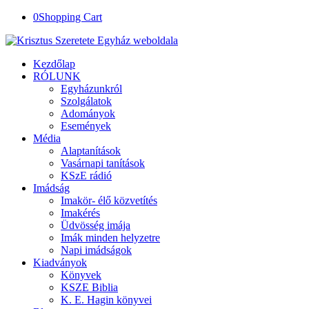
0
Shopping Cart
Kezdőlap
RÓLUNK
Egyházunkról
Szolgálatok
Adományok
Események
Média
Alaptanítások
Vasárnapi tanítások
KSzE rádió
Imádság
Imakör- élő közvetítés
Imakérés
Üdvösség imája
Imák minden helyzetre
Napi imádságok
Kiadványok
Könyvek
KSZE Biblia
K. E. Hagin könyvei