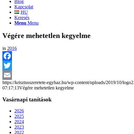
Blog
Kapcsolat
HU
Keresés
Menu
Menu
Végére mehetetlen kegyelme
in
2016
Facebook
Twitter
https://krisztusszeretete-egyhaz.hu/wp-content/uploads/2019/10/logo
Email
07:17:13
Végére mehetetlen kegyelme
Vasárnapi tanítások
2026
2025
2024
2023
2022