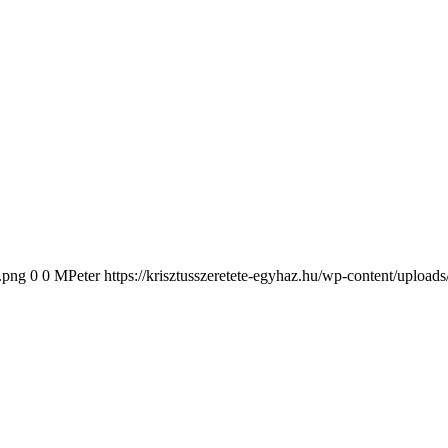
2.png
0
0
MPeter
https://krisztusszeretete-egyhaz.hu/wp-content/upload