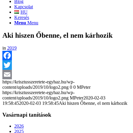
Blog
Kapcsolat
HU
Keresés
Menu
Menu
Aki hiszen Őbenne, el nem kárhozik
in
2019
Facebook
Twitter
https://krisztusszeretete-egyhaz.hu/wp-
Email
content/uploads/2019/10/logo2.png
0
0
MPeter
https://krisztusszeretete-egyhaz.hu/wp-
content/uploads/2019/10/logo2.png
MPeter
2020-02-03
19:58:45
2020-02-03 19:58:45
Aki hiszen Őbenne, el nem kárhozik
Vasárnapi tanítások
2026
2025