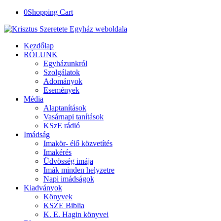
0
Shopping Cart
Kezdőlap
RÓLUNK
Egyházunkról
Szolgálatok
Adományok
Események
Média
Alaptanítások
Vasárnapi tanítások
KSzE rádió
Imádság
Imakör- élő közvetítés
Imakérés
Üdvösség imája
Imák minden helyzetre
Napi imádságok
Kiadványok
Könyvek
KSZE Biblia
K. E. Hagin könyvei