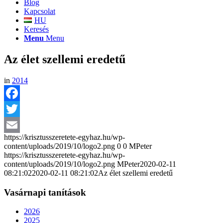
Blog
Kapcsolat
HU
Keresés
Menu
Menu
Az élet szellemi eredetű
in
2014
Facebook
Twitter
https://krisztusszeretete-egyhaz.hu/wp-
Email
content/uploads/2019/10/logo2.png
0
0
MPeter
https://krisztusszeretete-egyhaz.hu/wp-
content/uploads/2019/10/logo2.png
MPeter
2020-02-11
08:21:02
2020-02-11 08:21:02
Az élet szellemi eredetű
Vasárnapi tanítások
2026
2025