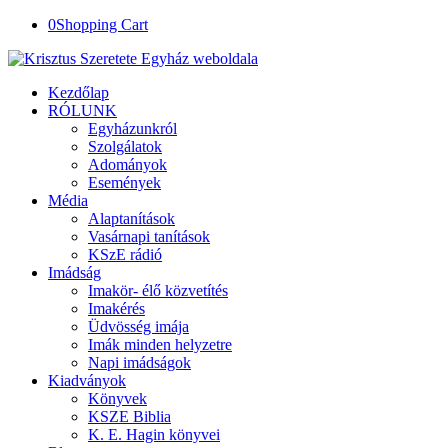
0
Shopping Cart
Kezdőlap
RÓLUNK
Egyházunkról
Szolgálatok
Adományok
Események
Média
Alaptanítások
Vasárnapi tanítások
KSzE rádió
Imádság
Imakör- élő közvetítés
Imakérés
Üdvösség imája
Imák minden helyzetre
Napi imádságok
Kiadványok
Könyvek
KSZE Biblia
K. E. Hagin könyvei