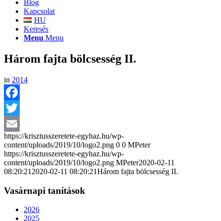
Blog
Kapcsolat
HU
Keresés
Menu
Menu
Három fajta bölcsesség II.
in
2014
Facebook
Twitter
https://krisztusszeretete-egyhaz.hu/wp-
Email
content/uploads/2019/10/logo2.png
0
0
MPeter
https://krisztusszeretete-egyhaz.hu/wp-
content/uploads/2019/10/logo2.png
MPeter
2020-02-11
08:20:21
2020-02-11 08:20:21
Három fajta bölcsesség II.
Vasárnapi tanítások
2026
2025