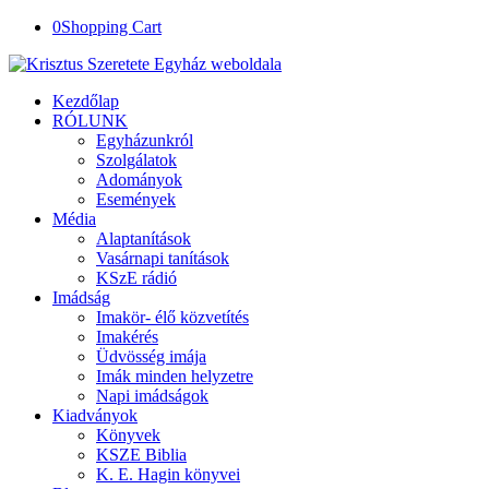
0
Shopping Cart
Kezdőlap
RÓLUNK
Egyházunkról
Szolgálatok
Adományok
Események
Média
Alaptanítások
Vasárnapi tanítások
KSzE rádió
Imádság
Imakör- élő közvetítés
Imakérés
Üdvösség imája
Imák minden helyzetre
Napi imádságok
Kiadványok
Könyvek
KSZE Biblia
K. E. Hagin könyvei