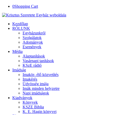
0
Shopping Cart
Kezdőlap
RÓLUNK
Egyházunkról
Szolgálatok
Adományok
Események
Média
Alaptanítások
Vasárnapi tanítások
KSzE rádió
Imádság
Imakör- élő közvetítés
Imakérés
Üdvösség imája
Imák minden helyzetre
Napi imádságok
Kiadványok
Könyvek
KSZE Biblia
K. E. Hagin könyvei