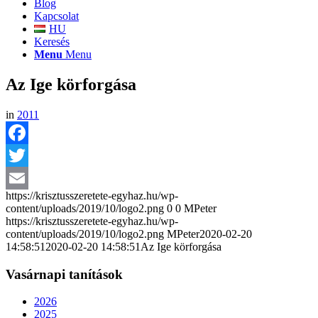
Blog
Kapcsolat
HU
Keresés
Menu
Menu
Az Ige körforgása
in
2011
Facebook
Twitter
https://krisztusszeretete-egyhaz.hu/wp-
Email
content/uploads/2019/10/logo2.png
0
0
MPeter
https://krisztusszeretete-egyhaz.hu/wp-
content/uploads/2019/10/logo2.png
MPeter
2020-02-20
14:58:51
2020-02-20 14:58:51
Az Ige körforgása
Vasárnapi tanítások
2026
2025