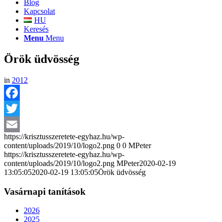
Blog
Kapcsolat
HU
Keresés
Menu
Menu
Örök üdvösség
in
2012
Facebook
Twitter
https://krisztusszeretete-egyhaz.hu/wp-
Email
content/uploads/2019/10/logo2.png
0
0
MPeter
https://krisztusszeretete-egyhaz.hu/wp-
content/uploads/2019/10/logo2.png
MPeter
2020-02-19
13:05:05
2020-02-19 13:05:05
Örök üdvösség
Vasárnapi tanítások
2026
2025