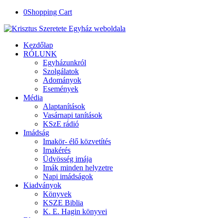
0
Shopping Cart
Kezdőlap
RÓLUNK
Egyházunkról
Szolgálatok
Adományok
Események
Média
Alaptanítások
Vasárnapi tanítások
KSzE rádió
Imádság
Imakör- élő közvetítés
Imakérés
Üdvösség imája
Imák minden helyzetre
Napi imádságok
Kiadványok
Könyvek
KSZE Biblia
K. E. Hagin könyvei