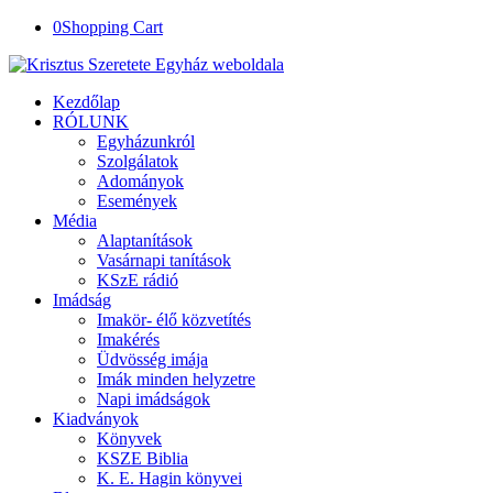
0
Shopping Cart
Kezdőlap
RÓLUNK
Egyházunkról
Szolgálatok
Adományok
Események
Média
Alaptanítások
Vasárnapi tanítások
KSzE rádió
Imádság
Imakör- élő közvetítés
Imakérés
Üdvösség imája
Imák minden helyzetre
Napi imádságok
Kiadványok
Könyvek
KSZE Biblia
K. E. Hagin könyvei