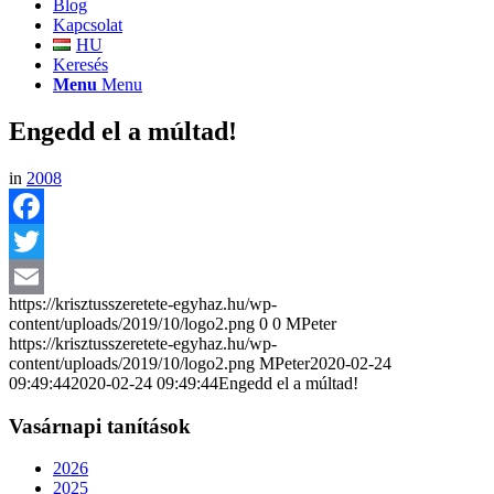
Blog
Kapcsolat
HU
Keresés
Menu
Menu
Engedd el a múltad!
in
2008
Facebook
Twitter
https://krisztusszeretete-egyhaz.hu/wp-
Email
content/uploads/2019/10/logo2.png
0
0
MPeter
https://krisztusszeretete-egyhaz.hu/wp-
content/uploads/2019/10/logo2.png
MPeter
2020-02-24
09:49:44
2020-02-24 09:49:44
Engedd el a múltad!
Vasárnapi tanítások
2026
2025