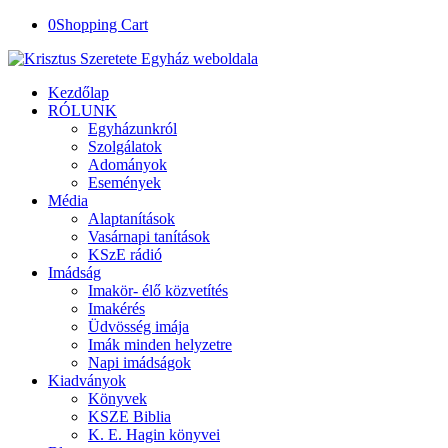
0
Shopping Cart
Kezdőlap
RÓLUNK
Egyházunkról
Szolgálatok
Adományok
Események
Média
Alaptanítások
Vasárnapi tanítások
KSzE rádió
Imádság
Imakör- élő közvetítés
Imakérés
Üdvösség imája
Imák minden helyzetre
Napi imádságok
Kiadványok
Könyvek
KSZE Biblia
K. E. Hagin könyvei