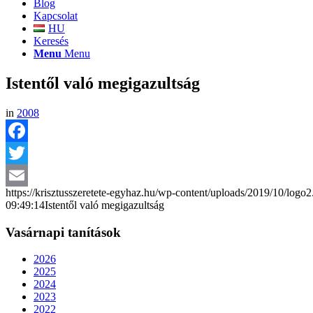
Blog
Kapcsolat
HU
Keresés
Menu
Menu
Istentől való megigazultság
in
2008
Facebook
Twitter
https://krisztusszeretete-egyhaz.hu/wp-content/uploads/2019/10/logo
Email
09:49:14
Istentől való megigazultság
Vasárnapi tanítások
2026
2025
2024
2023
2022