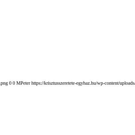
2.png
0
0
MPeter
https://krisztusszeretete-egyhaz.hu/wp-content/upload