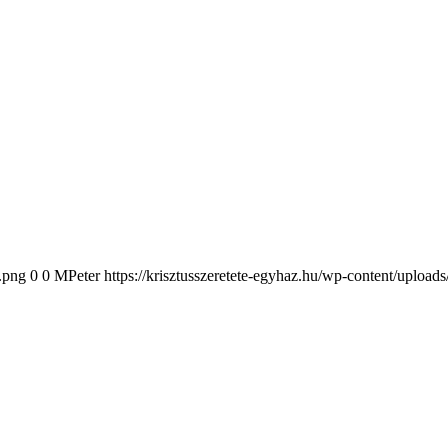
2.png
0
0
MPeter
https://krisztusszeretete-egyhaz.hu/wp-content/upload