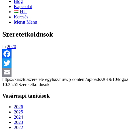
Blog
Kapcsolat
HU
Keresés
Menu
Menu
Szeretetkoldusok
in
2020
Facebook
Twitter
https://krisztusszeretete-egyhaz.hu/wp-content/uploads/2019/10/logo
Email
10:25:55
Szeretetkoldusok
Vasárnapi tanítások
2026
2025
2024
2023
2022