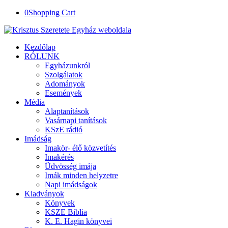
0
Shopping Cart
Kezdőlap
RÓLUNK
Egyházunkról
Szolgálatok
Adományok
Események
Média
Alaptanítások
Vasárnapi tanítások
KSzE rádió
Imádság
Imakör- élő közvetítés
Imakérés
Üdvösség imája
Imák minden helyzetre
Napi imádságok
Kiadványok
Könyvek
KSZE Biblia
K. E. Hagin könyvei